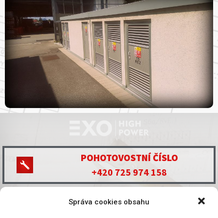
POHOTOVOSTNÍ ČÍSLO
+420 725 974 158
KONTAKT
EXO HIGHPOWER s.r.o.
Správa cookies obsahu
Nemanická 2722 370 10