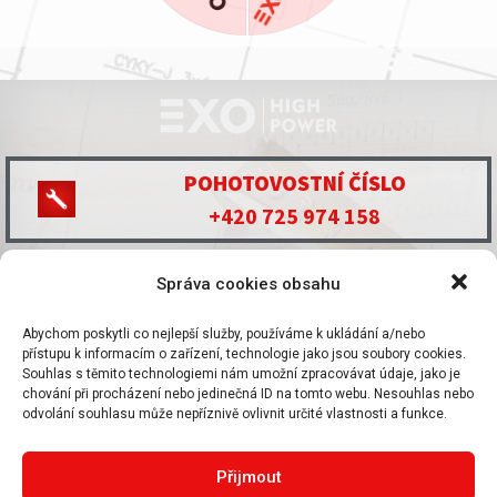
POHOTOVOSTNÍ ČÍSLO
+420 725 974 158
KONTAKT
EXO HIGHPOWER s.r.o.
Správa cookies obsahu
Nemanická 2722 370 10
Pokud máte dotazy, neváhejte
Abychom poskytli co nejlepší služby, používáme k ukládání a/nebo
České Budějovice
přístupu k informacím o zařízení, technologie jako jsou soubory cookies.
nás kontaktovat.
Souhlas s těmito technologiemi nám umožní zpracovávat údaje, jako je
IČ: 07281641 DIČ:
chování při procházení nebo jedinečná ID na tomto webu. Nesouhlas nebo
Napište nám
odvolání souhlasu může nepříznivě ovlivnit určité vlastnosti a funkce.
CZ07281641
Přijmout